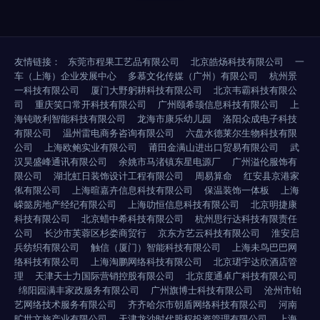
友情链接：
东莞市程果工艺品有限公司
北京皓炀科技有限公司
一
车（上海）企业发展中心
多慕文化传媒（广州）有限公司
杭州景
一科技有限公司
厦门大野躬耕科技有限公司
北京韦霸科技有限公
司
重庆笑口常开科技有限公司
广州颐希颉信息科技有限公司
上
海钝敢利智能科技有限公司
龙海市康乐幼儿园
洛阳众成电子科技
有限公司
温州雷电商务咨询有限公司
六盘水德莱尔生物科技有限
公司
上海欧鲍实业有限公司
莆田金满山进出口贸易有限公司
武
汉昊盛峰通讯有限公司
余姚市马渚镇东星电源厂
广州溢伦服饰有
限公司
湖北虹日装饰设计工程有限公司
周易算命
红安县京港家
俬有限公司
上海暄嘉卉信息科技有限公司
保温装饰一体板
上海
嵘懿房地产经纪有限公司
上海叻恒信息科技有限公司
北京明捷康
科技有限公司
北京蜡中希科技有限公司
杭州思行达科技有限责任
公司
长沙市芙蓉区杉娄商贸行
京东方艺云科技有限公司
淮安启
兵纺织有限公司
触信（厦门）智能科技有限公司
上海未鸟巴巴网
络科技有限公司
上海淘鹏网络科技有限公司
北京珺宇达欣酒店管
理
天津天士力国际营销控股有限公司
北京度通卓广科技有限公司
绵阳园满丰家政服务有限公司
广州旗博士科技有限公司
沧州市铂
艺网络技术服务有限公司
齐齐哈尔市朝盾网络科技有限公司
河南
旷世文旅产业有限公司
天津龙沙时代股权投资管理有限公司
上海